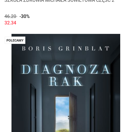
SZKOŁA ZDROWIA MICHAIŁA SOWIETOWA CZĘŚĆ 2
46.20
-30%
32.34
POLECAMY