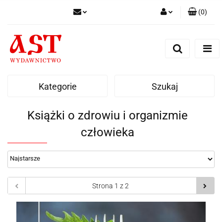
(
0
)
Zaloguj się
Zarejestruj się
Dodaj zgłoszenie
Kategorie
Szukaj
Książki o zdrowiu i organizmie
człowieka