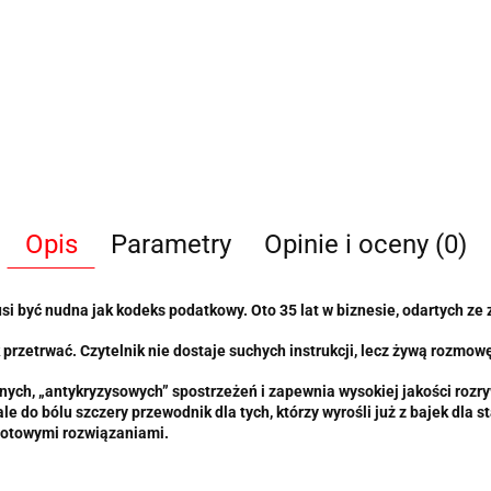
Opis
Parametry
Opinie i oceny (0)
si być nudna jak kodeks podatkowy. Oto 35 lat w biznesie, odartych ze 
ak przetrwać. Czytelnik nie dostaje suchych instrukcji, lecz żywą rozm
ych, „antykryzysowych” spostrzeżeń i zapewnia wysokiej jakości rozryw
ale do bólu szczery przewodnik dla tych, którzy wyrośli już z bajek dla
 gotowymi rozwiązaniami.