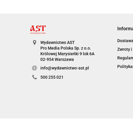
Inform
Dostaw
Wydawnictwo AST
Pro Media Polska Sp. z o.o.
Zwroty i
Królowej Marysieńki 9 lok 6A
Regula
02-954 Warszawa
Polityka
info@wydawnictwo-ast.pl
500 255 021