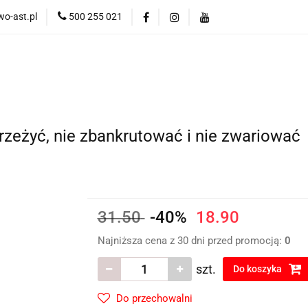
o-ast.pl
500 255 021
ości
Bestsellery
Blog
Informacja dotycząca wysyłk
Bestsellery
Blog
ysyłki za granicę
zeżyć, nie zbankrutować i nie zwariować
31.50
-40%
18.90
Najniższa cena z 30 dni przed promocją:
0
szt.
Do koszyka
Do przechowalni