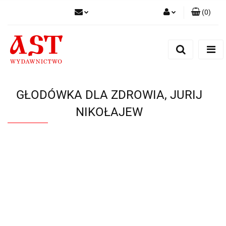
(
0
)
Zaloguj się
Zarejestruj się
Dodaj zgłoszenie
GŁODÓWKA DLA ZDROWIA, JURIJ
NIKOŁAJEW