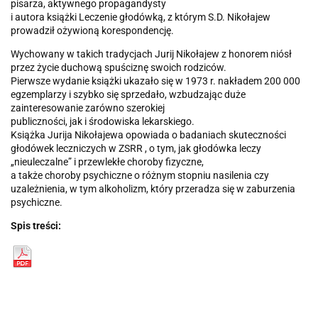
pisarza, aktywnego propagandysty
i autora książki Leczenie głodówką, z którym S.D. Nikołajew
prowadził ożywioną korespondencję.
Wychowany w takich tradycjach Jurij Nikołajew z honorem niósł
przez życie duchową spuściznę swoich rodziców.
Pierwsze wydanie książki ukazało się w 1973 r. nakładem 200 000
egzemplarzy i szybko się sprzedało, wzbudzając duże
zainteresowanie zarówno szerokiej
publiczności, jak i środowiska lekarskiego.
Książka Jurija Nikołajewa opowiada o badaniach skuteczności
głodówek leczniczych w ZSRR , o tym, jak głodówka leczy
„nieuleczalne” i przewlekłe choroby fizyczne,
a także choroby psychiczne o różnym stopniu nasilenia czy
uzależnienia, w tym alkoholizm, który przeradza się w zaburzenia
psychiczne.
Spis treści: